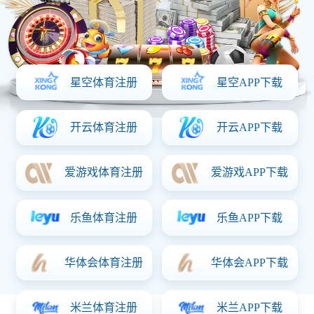
资料名称
文档大小
操作
目录册-SAQCN
11.37MB
公司简介-猜球
6.69MB