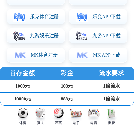
输入: 110-240V
输出：12V/3A
功率: 36W
长120*宽84*高15（板上高度）
产品详情
开关电源板凭借电压电流调节功能，广泛应用于以下行业及产品：
·消费电子?：电视机、显示器、笔记本电脑、平板电脑、投影仪、移
动DVD、数码相框、电子贺卡等。
·商业显示?：广告机（车载/楼宇）、智能画框、智能茶几/书桌、教