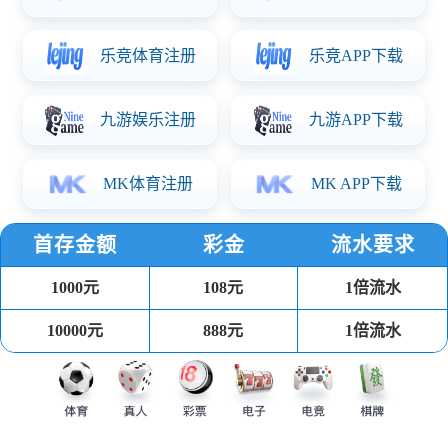
输入: 110-240V
输出：12V5A 背光：200V 720-1000mA(背光220W)
功率: 280W
长230*宽190*高8.5（板上高度）
产品详情
二合一电源板凭借电压电流调节功能，广泛应用于以下行业及产品：
·消费电子?：电视机、显示器、笔记本电脑、平板电脑、投影仪、移
动DVD、数码相框、电子贺卡等。
·商业显示?：广告机（车载/楼宇）、智能画框、智能茶几/书桌、教