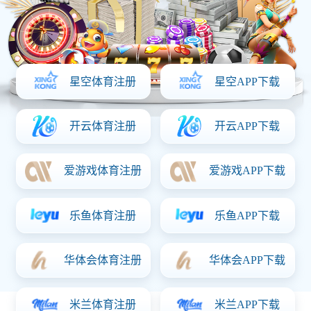
二合一电源板
SDL-191C