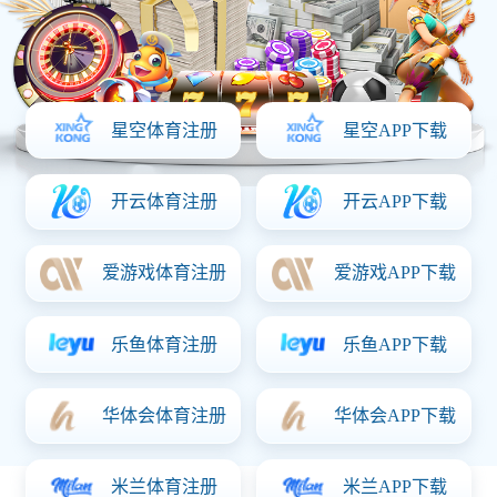
电源适配器
电源适配器是一种将电源从一种形式转换为另一种形式的设
备，通常是将交流电（AC）转换为直流电（DC），以便为电子
设备提供所需的电力。它可以根据设备的要求调整电压和电
流，以确保安全稳定的工作环境。被广泛应用于液晶显示领
域、医疗设备、美容美妆产品、成人用品、保健产品、安防监
控设备、门禁设备、电动工具、电子玩具、各式小家电 、网格
机顶盒、车载冰箱、减肥腰带、香薰机,美甲机、净水器、空气
净化器、加温器、数码相框电子贺卡、考勤机、可视门铃、车
载吸尘器、LED灯带、条码打印机、电子灭蚊器、智能马桶盖、
补光灯、风水轮、汽车启动电源、激光脱毛仪等行业及产品.
联系猜球